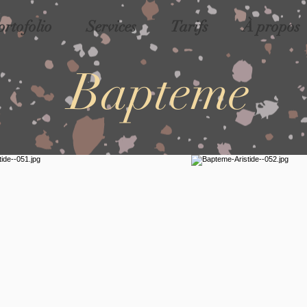
ortofolio
Services
Tarifs
À propos
Bapteme